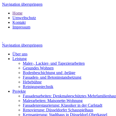
Navigation überspringen
Home
Umweltschutz
Kontakt
Impressum
Navigation überspringen
Über uns
Leistung
Maler-, Lackier- und Tapezierarbeiten
Gesundes Wohnen
Bodenbe­schichtung und -beläge
Fassaden- und Betoninstandsetzung
Hebebühne
Reinigungstechnik
Projekte
Fassadenarbeiten: Denkmalgeschütztes Mehrfamilienhau
Malerarbeiten: Maisonette-Wohnung
Fassadenrestaurierung: Klassiker in der Carlstadt
Renovierung: Düsseldorfer Schauspielhaus
Kernsanierung: Stadthaus in Düsseldorf-Oberkassel